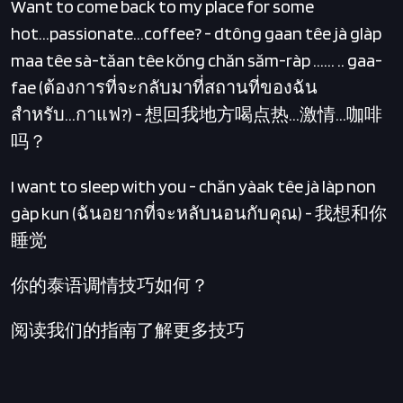
Want to come back to my place for some
hot...passionate...coffee? - dtông gaan têe jà glàp
maa têe sà-tăan têe kŏng chăn săm-ràp ...... .. gaa-
fae (ต้องการที่จะกลับมาที่สถานที่ของฉัน
สำหรับ...กาแฟ?) - 想回我地方喝点热...激情...咖啡
吗？
I want to sleep with you - chăn yàak têe jà làp non
gàp kun (ฉันอยากที่จะหลับนอนกับคุณ) - 我想和你
睡觉
你的泰语调情技巧如何？
阅读我们的指南了解更多技巧