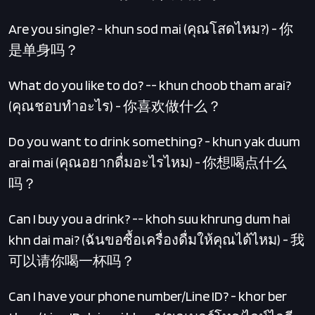
Are you single? - khun sod mai (คุณโสดไหม?) - 你
是单身吗？
What do you like to do? -- khun choob tham arai?
(คุณชอบทำอะไร) - 你喜欢做什么？
Do you want to drink something? - khun yak duum
arai mai (คุณอยากดื่มอะไรไหม) - 你想喝点什么
吗？
Can I buy you a drink? -- khoh suu khrung dum hai
khn dai mai? (ฉันขอซื้อเครื่องดื่มให้คุณได้ไหม) - 我
可以请你喝一杯吗？
Can I have your phone number/Line ID? - khor ber