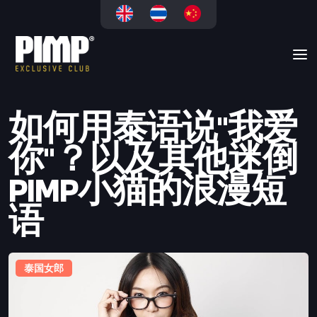
如何用泰语说"我爱
你"？以及其他迷倒
PIMP小猫的浪漫短
语
泰国女郎