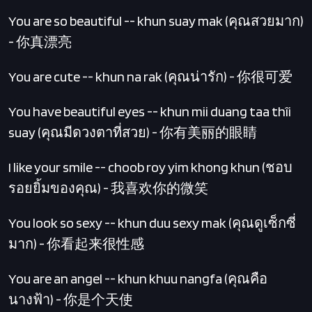
You are so beautiful -- khun suay mak (คุณสวยมาก)
- 你真漂亮
You are cute -- khun na rak (คุณน่ารัก) - 你很可爱
You have beautiful eyes -- khun mii duang taa thîi
suay (คุณมีดวงตาที่สวย) - 你有美丽的眼睛
I like your smile -- choob roy yim khong khun (ชอบ
รอยยิ้มของคุณ) - 我喜欢你的微笑
You look so sexy -- khun duu sexy mak (คุณดูเซ็กซี่
มาก) - 你看起来很性感
You are an angel -- khun khuu nangfa (คุณคือ
นางฟ้า) - 你是个天使