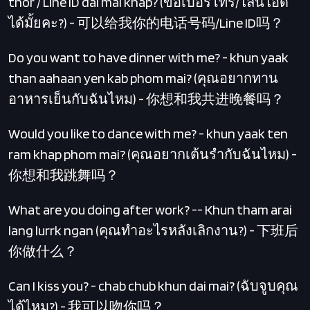
thor / Line ID dai mai khap? (ขอเบอร์โทร/ไลน์ไอดี
ได้มั้ยคะ?) - 可以给我你的电话号码/Line ID吗？
Do you want to have dinner with me? - khun yaak
than aahaan yen kab phom mai? (คุณอยากทาน
อาหารเย็นกับฉันไหม) - 你想和我共进晚餐吗？
Would you like to dance with me? - khun yaak ten
ram khap phom mai? (คุณอยากเต้นรำกับฉันไหม) -
你想和我跳舞吗？
What are you doing after work? -- Khun tham arai
lang lurrk ngan (คุณทำอะไรหลังเลิกงาน?) - 下班后
你做什么？
Can I kiss you? - chab chub khun dai mai? (ฉับจูบคุณ
ได้ไหม?) - 我可以吻你吗？