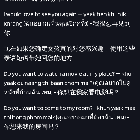
I would love to see you again -- yaak hen khun ik
khrang (ฉันอยากเห็นคุณอีกครั้ง) - 我很想再见到
你
现在如果您确定女孩真的对您感兴趣，使用这些
泰语短语带她回您的地方
Do you want to watch a movie at my place? -- khun
yaak du naang thi baan phom mai? (คุณอยากไปดู
หนังที่บ้านฉันไหม) - 你想在我家看电影吗？
Do you want to come to my room? - khun yaak maa
thi hong phom mai? (คุณอยากมาที่ห้องฉันไหม) -
你想来我的房间吗？