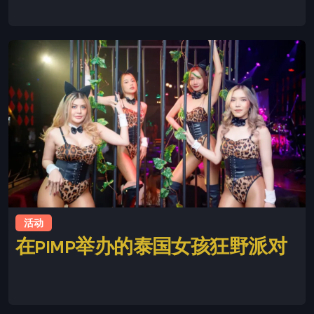
This is some text inside of a div block.
活动
在PIMP举办的泰国女孩狂野派对
This is some text inside of a div block.