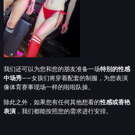
我们还可以为您和您的朋友准备一场
特别的性感
中场秀
——女孩们将穿着配套的制服，为您表演
像体育赛事现场一样的啦啦队操。
除此之外，如果您有任何其他想看的
性感或香艳
表演
，我们都能按照您的需求进行安排。