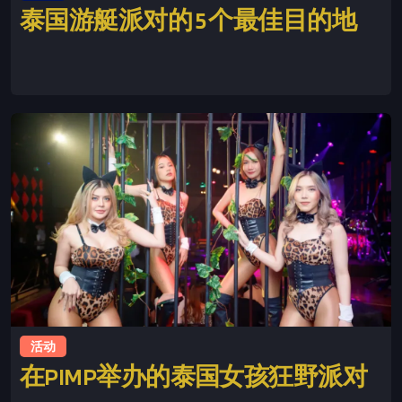
泰国游艇派对的 5 个最佳目的地
This is some text inside of a div block.
活动
在PIMP举办的泰国女孩狂野派对