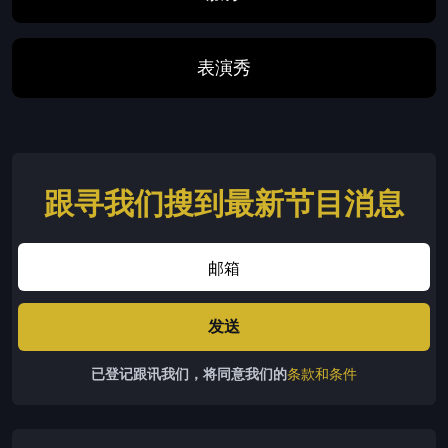
表演秀
跟寻我们搜到最新节目消息
已登记跟讯我们，将同意我们的
条款和条件