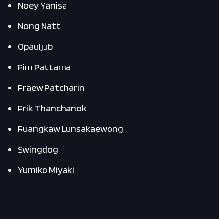
Noey Yanisa
Nong Natt
Opauljub
Pim Pattama
Praew Patcharin
Prik Thanchanok
Ruangkaw Lunsakaewong
Swingdog
Yumiko Miyaki