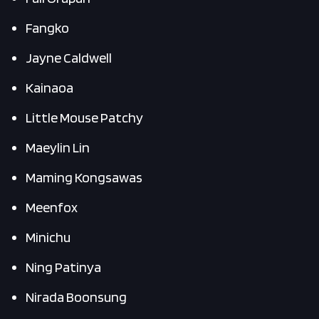
Fangko
Jayne Caldwell
Kainaoa
Little Mouse Patchy
Maeylin Lin
Maming Kongsawas
Meenfox
Minichu
Ning Patinya
Nirada Boonsung