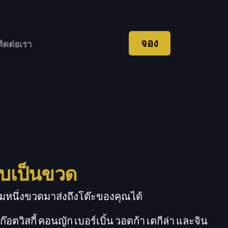
จอง
ติดต่อเรา
บบเป็นขวด
่ยมหนึ่งขวดมาส่งถึงโต๊ะของคุณได้
อตวิสกี้ คอนญัก เบอร์เบิ้น วอดก้า เตกีล่า และจิน