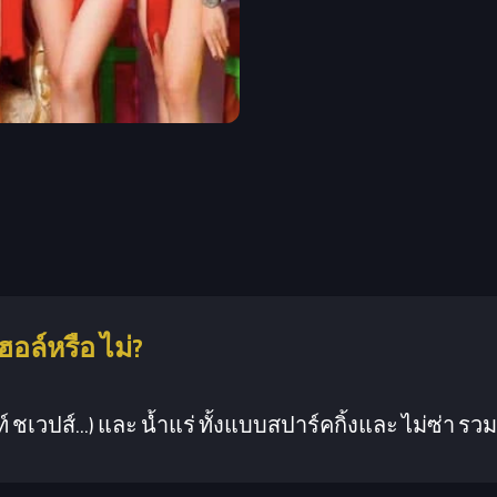
ฮอล์หรือ ไม่?
 ชเวปส์...) และ น้ำแร่ ทั้งแบบสปาร์คกิ้งและ ไม่ซ่า รวม