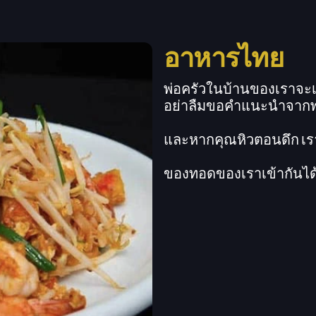
อาหารไทย
พ่อครัวในบ้านของเราจะเ
อย่าลืมขอคำแนะนำจากพ
และหากคุณหิวตอนดึก เรา
ของทอดของเราเข้ากันได้ดี