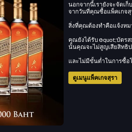
นอกจากนี้เรายังจะจัดเก็บส
จากวันที่คุณซื้อแพ็คเกจส
สิ่งที่คุณต้องทำคือแจ้งหม
คุณยังได้รับ &quot;บัตร
นั้นคุณจะไม่สูญเสียสิทธ
และไม่มีขั้นต่ำในการซื้
ดูเมนูแพ็คเกจสุรา