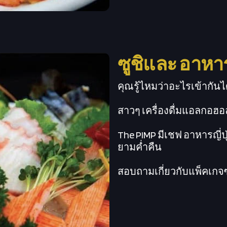
ซูชิและ อาหารญ
คุณรู้ไหมว่าอะไรเข้ากันได
สาวๆ เครื่องดื่มแอลกอฮอล
The PIMP มีเชฟ อาหารญี่ป
ยามค่ำคืน
สอบถามเกี่ยวกับแพ็คเกจซู