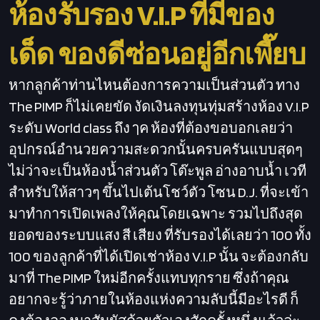
ห้องรับรอง V.I.P ที่มีของ
เด็ด ของดีซ่อนอยู่อีกเพี๊ยบ
หากลูกค้าท่านไหนต้องการความเป็นส่วนตัว ทาง
The PIMP ก็ไม่เคยขัด งัดเงินลงทุนทุ่มสร้างห้อง V.I.P
ระดับ World class ถึง ๅค ห้องที่ต้องขอบอกเลยว่า
อุปกรณ์อำนวยความสะดวกนั้นครบครันแบบสุดๆ
ไม่ว่าจะเป็นห้องน้ำส่วนตัว โต๊ะพูล อ่างอาบน้ำ เวที
สำหรับให้สาวๆ ขึ้นไปเต้นโชว์ตัว โซน D.J. ที่จะเข้า
มาทำการเปิดเพลงให้คุณโดยเฉพาะ รวมไปถึงสุด
ยอดของระบบแสง สี เสียง ที่รับรองได้เลยว่า 100 ทั้ง
100 ของลูกค้าที่ได้เปิดเช่าห้อง V.I.P นั้น จะต้องกลับ
มาที่ The PIMP ใหม่อีกครั้งแทบทุกราย ซึ่งถ้าคุณ
อยากจะรู้ว่าภายในห้องแห่งความลับนี้มีอะไรดี ก็