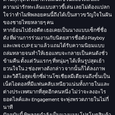
ความน่ารักทะเล้นแบบสาวขี้เล่น เลยไม่ต้องแปลก
ใจว่า ทำไมพิพลอยคนนี้ถึงได้เป็นสาวขวัญใจในฝัน
ของชายไทยหลายๆ คน
หากย้อนไปยังอดีต เธอเคยเป็นนางแบบเซ็กซี่ชื่อ
ดัง ที่ผ่านการร่วมงานกับนิตยสารชื่อดัง Playboy
และเพจ CUP E มาแล้ว แถมได้รับความนิยมแบบ
ถล่มทลายจนทำให้เธอแทบจะกลายเป็นคนดังชั่ว
ข้ามคืน ตั้งแต่วันแรกๆ ที่หนุ่มๆ ได้เห็นรูปสุดเย้า
ยวนใจใน 2 ช่องทางดังกล่าว จากนั้นก็ได้ลงภาพ
และวิดีโอสุดเซ็กซี่ผ่านโซเชียลมีเดียจนถึงขั้นเป็น
เน็ตไอดอลที่มีแฟนคลับเหนียวแน่นทั้งภายในและ
ต่างประเทศมากที่สุดอีกคนหนึ่ง ไม่ว่าจะลงอะไร
ยอดไลค์และ Engagement จะพุ่งพรวดภายในไม่กี่
นาที
ปัจจุบันนี้ พิพลอยกำลังเป็นนางแบบ โปรโมตสินค้า