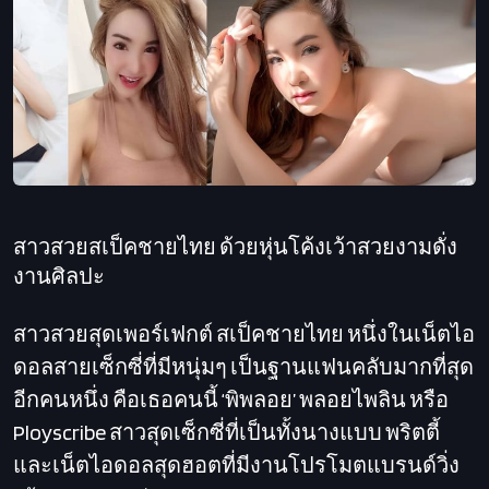
สาวสวยสเป็คชายไทย ด้วยหุ่นโค้งเว้าสวยงามดั่ง
งานศิลปะ
สาวสวยสุดเพอร์เฟกต์ สเป็คชายไทย หนึ่งในเน็ตไอ
ดอลสายเซ็กซี่ที่มีหนุ่มๆ เป็นฐานแฟนคลับมากที่สุด
อีกคนหนึ่ง คือเธอคนนี้ ‘พิพลอย’ พลอยไพลิน หรือ
Ployscribe สาวสุดเซ็กซี่ที่เป็นทั้งนางแบบ พริตตี้
และเน็ตไอดอลสุดฮอตที่มีงานโปรโมตแบรนด์วิ่ง