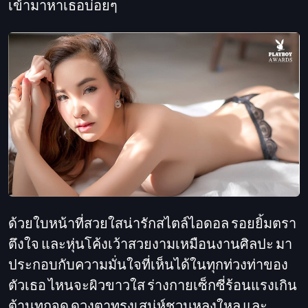
เข้ามาหาเธอบ่อยๆ
ด้วยใบหน้าที่สวยใสน่ารักสไตล์ไอดอล รอยยิ้มตรา
ตึงใจ และหุ่นโค้งเว้าสวยงามเหมือนงานศิลปะ มา
ประกอบกับความมั่นใจที่เห็นได้ในทุกท่วงท่าของ
ตัวเธอ ไหนจะผิวขาวใส ร่างกายเซ็กซี่ร้อนแรงเกิน
ต้านทุกจุด ดวงตาทรงเสน่ห์ชวนหลงใหล และ