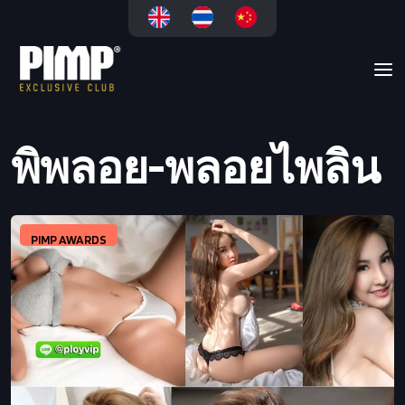
พิพลอย-พลอยไพลิน
PIMP AWARDS