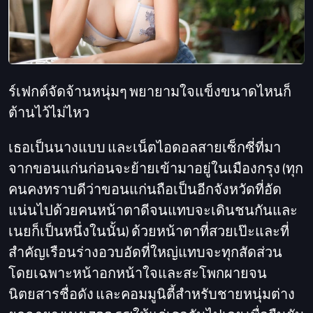
ร์เฟกต์จัดจ้านหนุ่มๆ พยายามใจแข็งขนาดไหนก็
ต้านไว้ไม่ไหว
เธอเป็นนางแบบ และเน็ตไอดอลสายเซ็กซี่ที่มา
จากขอนแก่นก่อนจะย้ายเข้ามาอยู่ในเมืองกรุง (ทุก
คนคงทราบดีว่าขอนแก่นถือเป็นอีกจังหวัดที่อัด
แน่นไปด้วยคนหน้าตาดีจนแทบจะเดินชนกันและ
เนยก็เป็นหนึ่งในนั้น) ด้วยหน้าตาที่สวยเป๊ะและที่
สำคัญเรือนร่างอวบอัดที่ใหญ่แทบจะทุกสัดส่วน
โดยเฉพาะหน้าอกหน้าใจและสะโพกผายจน
นิตยสารชื่อดัง และคอมมูนิตี้สำหรับชายหนุ่มต่าง