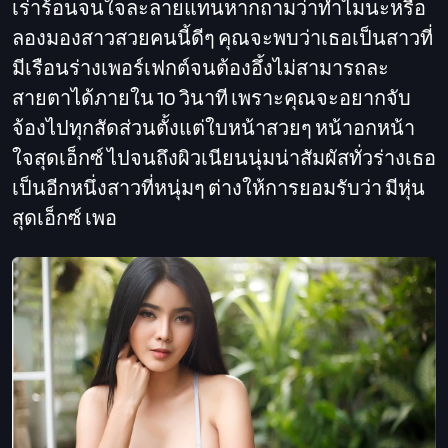
เร่าร้อนจนใจละลายแทนหากถามว่าทำไมนะหรือ
ลองมองสาวสวยคนนี้ดีๆ คุณจะพบว่าเธอเป็นสาวที่
มีเรือนร่างเพอร์เฟกต์จนต้องอึ้งไม่สามารถละ
สายตาได้ภายใน 10 วินาที เพราะคุณจะอยากจับ
จ้องไปทุกสัดส่วนตั้งแต่ใบหน้าสวยๆ หน้าอกหน้า
ใจสุดเอ็กซ์ ไปจนถึงผิวเนียนนุ่มน่าสัมผัสทั่วร่างเธอ
เป็นอีกหนึ่งสาวที่หนุ่มๆ ต่างให้การยอมรับว่า มีหุ่น
สุดเอ็กซ์ เพอ