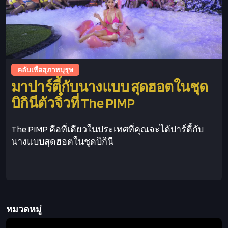
คลับเพื่อสุภาพบุรุษ
มาปาร์ตี้กับนางแบบ สุดฮอตในชุด
บิกินีตัวจิ๋วที่ The PIMP
The PIMP คือที่เดียวในประเทศที่คุณจะได้ปาร์ตี้กับ
นางแบบสุดฮอตในชุดบิกินี
This is some text inside of a div block.
หมวดหมู่