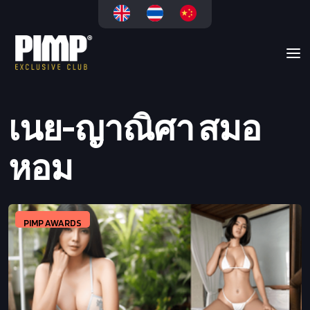
เนย-ญาณิศา สมอ
หอม
PIMP AWARDS