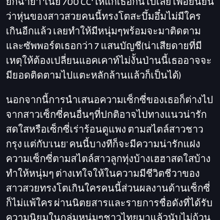
ยกฉายา 'เนย 700 CC'ให้แก่เธอกันไปเลย เพื่อยืนยัน
ว่าหุ่นของสาวสวยคนนี้ทรงโตสะบึ้มอึ๋มไม่มีใคร
เกินอีกแล้ว เลยทำให้มีหนุ่มๆพร้อมจะมาติดตาม
และซัพพอร์ตเธอกว่า 7 แสนบัญชี(น่าเสียดายที่มี
เหตุให้ต้องเปลี่ยนแอคเคาท์ไม่งั้นป่านนี้เธออาจจะ
มียอดติดตามไปแตะหลักล้านแล้วก็เป็นได้)
นอกจากนี้การนำเสนอความเซ็กซี่ของเธอก็ต่างไป
จากสาวเซ็กซี่คนอื่นๆที่ปกติอาจไปทางแนวน่ารัก
สดใสหรือเซ็กซี่เร่าร้อนดูแพง ตามสไตล์สาวชาว
กรุง แต่กับ‘เนย’ คนนี้บางทีก็จะมีความน่ารักแฝง
ความเซ็กซี่ตามสไตล์สาวลูกทุ่งบ้างเฮฮาสดใสบ้าง
ทำให้หนุ่มๆ ต่างเทใจให้ในความมีชีวิตชีวาของ
สาวสวยทรงโตเกินใครคนนี้ส่วนผลงานด้านเซ็กซี่
ก็ไม่แพ้ใคร ผ่านนิตยสารและรายการชื่อดังที่ได้รับ
ความนิยมในกลุ่มหนุ่มๆชาวไทยมาแล้วนับไม่ถ้วน